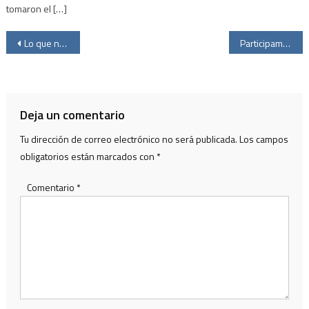
tomaron el […]
Navegación
Lo que nos dejó Mobile World Congress Barcelona 2026
Participamos en Andina Link Cartagena 2026
de
entradas
Deja un comentario
Tu dirección de correo electrónico no será publicada.
Los campos
obligatorios están marcados con
*
Comentario
*