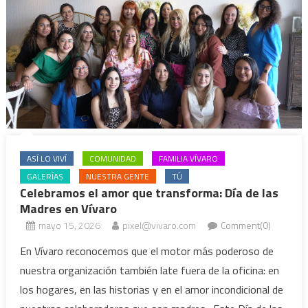
ASÍ LO VIVÍ
COMUNIDAD
FAMILIA VÍVARO
GALERÍAS
NUESTRA GENTE
TÚ
Celebramos el amor que transforma: Día de las
Madres en Vívaro
mayo 15, 2026
pixel@vivaro.com
Comment(0)
En Vívaro reconocemos que el motor más poderoso de
nuestra organización también late fuera de la oficina: en
los hogares, en las historias y en el amor incondicional de