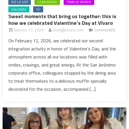
ASÍ LO VIVÍ
COMUNIDAD
FAMILIA VÍVARO
GALERÍAS
TÚ
Sweet moments that bring us together: this is
how we celebrated Valentine’s Day at Vívaro
febrero 17, 2026
pixel@vivaro.com
Comment(0)
On February 12, 2026, we celebrated our second
integration activity in honor of Valentine’s Day, and the
atmosphere across all our locations was filled with
smiles, cravings, and great energy. At the San Jerónimo
corporate office, colleagues stopped by the dining area
to treat themselves to a delicious muffin specially
decorated for the occasion, accompanied […]