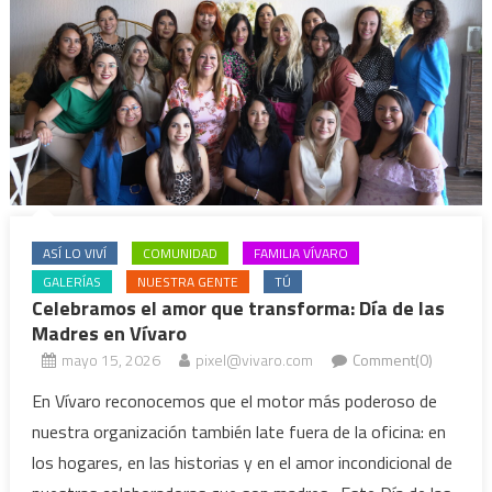
ASÍ LO VIVÍ
COMUNIDAD
FAMILIA VÍVARO
GALERÍAS
NUESTRA GENTE
TÚ
Celebramos el amor que transforma: Día de las
Madres en Vívaro
mayo 15, 2026
pixel@vivaro.com
Comment(0)
En Vívaro reconocemos que el motor más poderoso de
nuestra organización también late fuera de la oficina: en
los hogares, en las historias y en el amor incondicional de