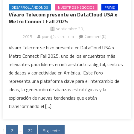
DESARROLLÁNDONOS
NUESTROS NEGOCIOS
PRIME
Vívaro Telecom presente en DataCloud USA x
Metro Connect Fall 2025
septiembre 30,
2025
pixel@vivaro.com
Comment(0)
Vívaro Telecom se hizo presente en DataCloud USA x
Metro Connect Fall 2025, uno de los encuentros más
relevantes para líderes en infraestructura digital, centros
de datos y conectividad en América. Este foro
representa una plataforma clave para el intercambio de
ideas, la generación de alianzas estratégicas y la
exploración de nuevas tendencias que están
transformando el […]
Paginación
1
2
…
22
Siguiente