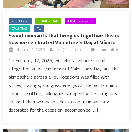
ASÍ LO VIVÍ
COMUNIDAD
FAMILIA VÍVARO
GALERÍAS
TÚ
Sweet moments that bring us together: this is
how we celebrated Valentine’s Day at Vívaro
febrero 17, 2026
pixel@vivaro.com
Comment(0)
On February 12, 2026, we celebrated our second
integration activity in honor of Valentine’s Day, and the
atmosphere across all our locations was filled with
smiles, cravings, and great energy. At the San Jerónimo
corporate office, colleagues stopped by the dining area
to treat themselves to a delicious muffin specially
decorated for the occasion, accompanied […]