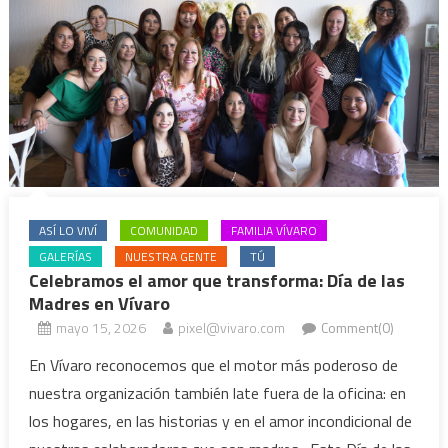
ASÍ LO VIVÍ
COMUNIDAD
FAMILIA VÍVARO
GALERÍAS
NUESTRA GENTE
TÚ
Celebramos el amor que transforma: Día de las
Madres en Vívaro
mayo 15, 2026
pixel@vivaro.com
Comment(0)
En Vívaro reconocemos que el motor más poderoso de
nuestra organización también late fuera de la oficina: en
los hogares, en las historias y en el amor incondicional de