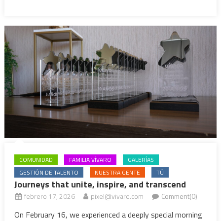
COMUNIDAD
FAMILIA VÍVARO
GALERÍAS
GESTIÓN DE TALENTO
NUESTRA GENTE
TÚ
Journeys that unite, inspire, and transcend
febrero 17, 2026
pixel@vivaro.com
Comment(0)
On February 16, we experienced a deeply special morning