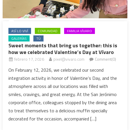
ASÍ LO VIVÍ
COMUNIDAD
FAMILIA VÍVARO
GALERÍAS
TÚ
Sweet moments that bring us together: this is
how we celebrated Valentine’s Day at Vívaro
febrero 17, 2026
pixel@vivaro.com
Comment(0)
On February 12, 2026, we celebrated our second
integration activity in honor of Valentine’s Day, and the
atmosphere across all our locations was filled with
smiles, cravings, and great energy. At the San Jerónimo
corporate office, colleagues stopped by the dining area
to treat themselves to a delicious muffin specially
decorated for the occasion, accompanied […]