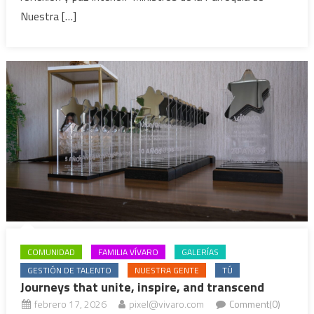
Nuestra […]
COMUNIDAD
FAMILIA VÍVARO
GALERÍAS
GESTIÓN DE TALENTO
NUESTRA GENTE
TÚ
Journeys that unite, inspire, and transcend
febrero 17, 2026
pixel@vivaro.com
Comment(0)