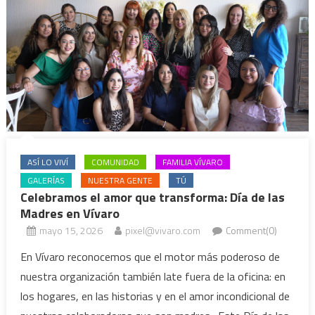
ASÍ LO VIVÍ
COMUNIDAD
FAMILIA VÍVARO
GALERÍAS
NUESTRA GENTE
TÚ
Celebramos el amor que transforma: Día de las
Madres en Vívaro
mayo 15, 2026
pixel@vivaro.com
Comment(0)
En Vívaro reconocemos que el motor más poderoso de
nuestra organización también late fuera de la oficina: en
los hogares, en las historias y en el amor incondicional de