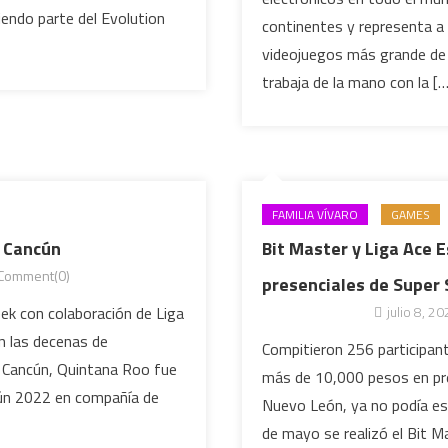
iendo parte del Evolution
continentes y representa a 
videojuegos más grande de 
trabaja de la mano con la […
FAMILIA VÍVARO
GAMES
t Cancún
Bit Master y Liga Ace 
Comment(0)
presenciales de Super
eek con colaboración de Liga
julio 8, 2
en las decenas de
Compitieron 256 participan
 Cancún, Quintana Roo fue
más de 10,000 pesos en pre
cún 2022 en compañía de
Nuevo León, ya no podía es
de mayo se realizó el Bit M