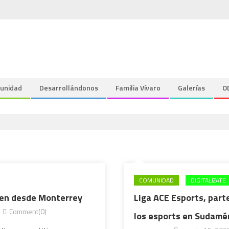
unidad
Desarrollándonos
Familia Vívaro
Galerías
O
COMUNIDAD
DIGITALIZATE
ugen desde Monterrey
Liga ACE Esports, part
Comment(0)
los esports en Sudamér