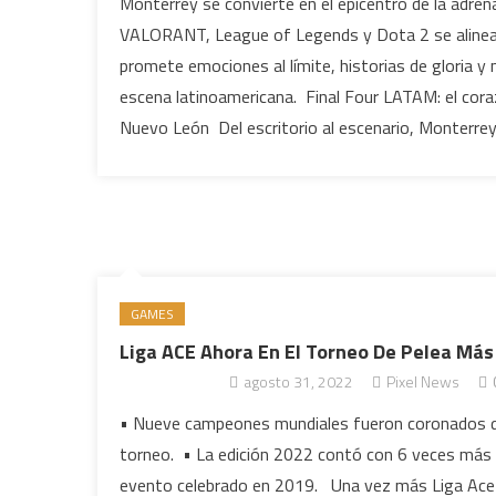
Monterrey se convierte en el epicentro de la adren
VALORANT, League of Legends y Dota 2 se alinean
promete emociones al límite, historias de gloria 
escena latinoamericana. Final Four LATAM: el co
Nuevo León Del escritorio al escenario, Monterrey 
GAMES
Liga ACE Ahora En El Torneo De Pelea Má
agosto 31, 2022
Pixel News
• Nueve campeones mundiales fueron coronados du
torneo. • La edición 2022 contó con 6 veces más a
evento celebrado en 2019. Una vez más Liga Ace