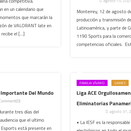
alina competitiva.
agosto 15, 202
 en un calendario que
Monterrey, 12 de agosto de 
y momentos que marcarán la
producción y transmisión de
razón de VALORANT late en
Latinoamérica, y parte de G
recibe el […]
1190 Sports para la comerci
competencias oficiales. Est
FAMILIA VÍVARO
GAMES
s Importante Del Mundo
Liga ACE Orgullosamen
Comment(0)
Eliminatorias Panamer
rante tres días del
agosto 31, 
udiencia que el ultimo
• La IESF es la responsable
 Esports está presente en
electrónicos en todo el mu