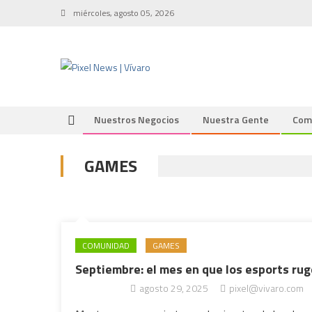
Skip
miércoles, agosto 05, 2026
to
content
Nuestros Negocios
Nuestra Gente
Com
GAMES
COMUNIDAD
GAMES
Septiembre: el mes en que los esports r
agosto 29, 2025
pixel@vivaro.com