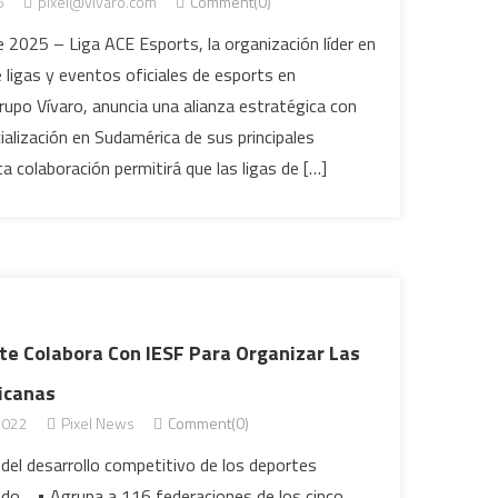
5
pixel@vivaro.com
Comment(0)
2025 – Liga ACE Esports, la organización líder en
 ligas y eventos oficiales de esports en
rupo Vívaro, anuncia una alianza estratégica con
alización en Sudamérica de sus principales
a colaboración permitirá que las ligas de […]
te Colabora Con IESF Para Organizar Las
icanas
2022
Pixel News
Comment(0)
 del desarrollo competitivo de los deportes
ndo. • Agrupa a 116 federaciones de los cinco