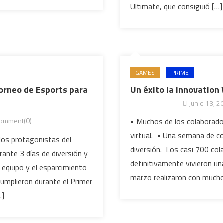
Ultimate, que consiguió […]
GAMES
PRIME
Torneo de Esports para
Un éxito la Innovation
junio 13, 2
omment(0)
• Muchos de los colaborador
virtual. • Una semana de c
 los protagonistas del
diversión. Los casi 700 col
rante 3 días de diversión y
definitivamente vivieron un
n equipo y el esparcimiento
marzo realizaron con mucho 
cumplieron durante el Primer
…]