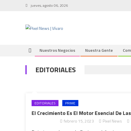
Skip
jueves, agosto 06, 2026
to
content
Nuestros Negocios
Nuestra Gente
Com
EDITORIALES
EDITORIALES
PRIME
El Crecimiento Es El Motor Esencial De L
febrero 15, 2023
Pixel News