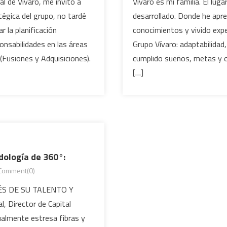
al de Vívaro, me invitó a
Vívaro es mi familia. El lu
tégica del grupo, no tardé
desarrollado. Donde he apre
r la planificación
conocimientos y vivido exp
nsabilidades en las áreas
Grupo Vívaro: adaptabilidad,
Fusiones y Adquisiciones).
cumplido sueños, metas y ob
[…]
dología de 360°:
Comment(0)
S DE SU TALENTO Y
, Director de Capital
almente estresa fibras y