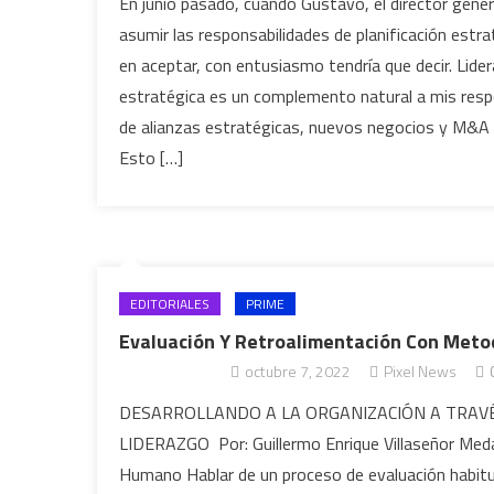
En junio pasado, cuando Gustavo, el director gener
asumir las responsabilidades de planificación estra
en aceptar, con entusiasmo tendría que decir. Lidera
estratégica es un complemento natural a mis respo
de alianzas estratégicas, nuevos negocios y M&A (
Esto […]
EDITORIALES
PRIME
Evaluación Y Retroalimentación Con Meto
octubre 7, 2022
Pixel News
DESARROLLANDO A LA ORGANIZACIÓN A TRAVÉ
LIDERAZGO Por: Guillermo Enrique Villaseñor Medal
Humano Hablar de un proceso de evaluación habitu