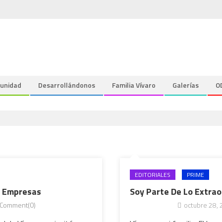
unidad
Desarrollándonos
Familia Vívaro
Galerías
O
EDITORIALES
PRIME
as Empresas
Soy Parte De Lo Extrao
Comment(0)
octubre 28,