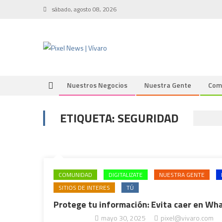
Skip
sábado, agosto 08, 2026
to
content
Nuestros Negocios
Nuestra Gente
Com
ETIQUETA:
SEGURIDAD
COMUNIDAD
DIGITALIZATE
NUESTRA GENTE
SITIOS DE INTERES
TÚ
Protege tu información: Evita caer en W
mayo 30, 2025
pixel@vivaro.com